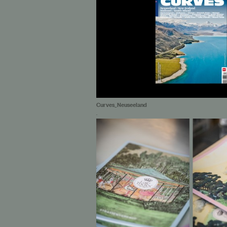
Curves_Neuseeland
.