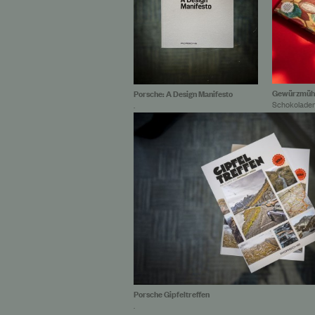
Gewürzmühl
Porsche: A Design Manifesto
Schokolade
.
Dallmayr Champagner
Dallm
Porsche Gipfeltreffen
.