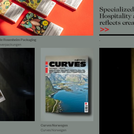
e Rosenheim Packaging
.
nverpackungen
.
ayr Champagner
Dallmayr Champ
Curves Norwegen
Curves Norwegen