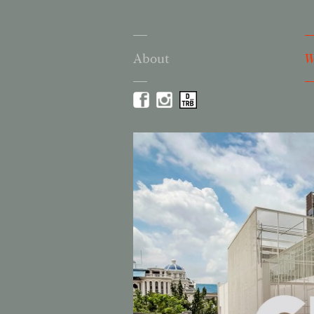
About
W