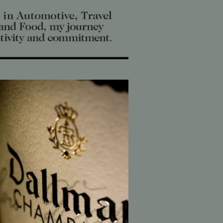
agner
Dallmayr Champagner