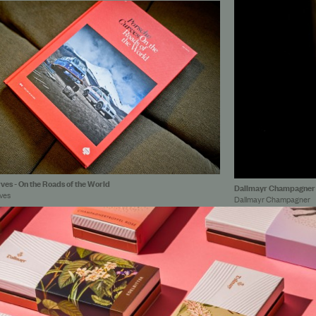
ves - On the Roads of the World
Dallmayr Champagner
ves
Dallmayr Champagner