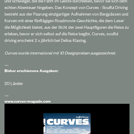
und Schwelger, die die Fahrt im Geiste durchleben, bevor sie sich dem
echten Abenteuer hingeben. Das Konzept von Curves - Soulful Driving
besteht aus der Paarung einzigartiger Aufnahmen von Bergpässen und
Kurven mit einer fünftägigen Roadmovie-Geschichte, die dem Leser
die Möglichkeit bietet, aus der Sicht der zwei Hauptfiguren die Reise zu
erleben, bevor er sich selbst auf die Reise begibt. Curves, soulful
driving erscheint 2 x jährlich bei Delius Klasing.
Curves wurde international mit 10 Designpreisen ausgezeichnet.
—
Bisher erschienene Ausgaben:
20 Länder
—
www.curves-magazin.com