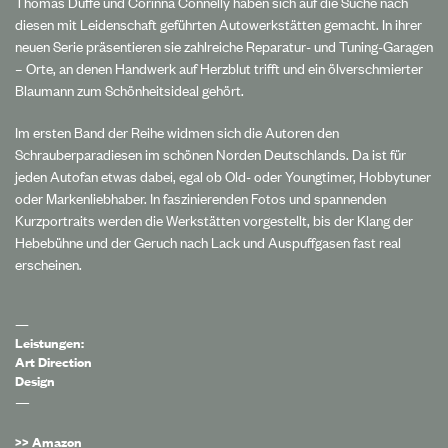
Thomas Duffé und Corinna Connelly haben sich auf die Suche nach
diesen mit Leidenschaft geführten Autowerkstätten gemacht. In ihrer
neuen Serie präsentieren sie zahlreiche Reparatur- und Tuning-Garagen
– Orte, an denen Handwerk auf Herzblut trifft und ein ölverschmierter
Blaumann zum Schönheitsideal gehört.
Im ersten Band der Reihe widmen sich die Autoren den
Schrauberparadiesen im schönen Norden Deutschlands. Da ist für
jeden Autofan etwas dabei, egal ob Old- oder Youngtimer, Hobbytuner
oder Markenliebhaber. In faszinierenden Fotos und spannenden
Kurzportraits werden die Werkstätten vorgestellt, bis der Klang der
Hebebühne und der Geruch nach Lack und Auspuffgasen fast real
erscheinen.
—
Leistungen:
Art Direction
Design
—
>> Amazon