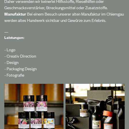
Daher verwenden wir keinerlei Hilfsstoffe, Rieselhilfen oder
Geschmacksverstärker, Streckungsmittel oder Zusatzstoffe.
Manufaktur
Bei einem Besuch unserer alten Manufaktur im Chiemgau
werden altes Handwerk sichtbar und Gewürze zum Erlebnis.
—
Leistungen:
- Logo
- Creativ Direction
- Design
- Packaging Design
- Fotografie